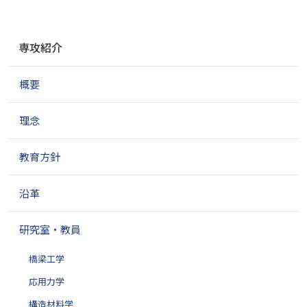
ナ
専攻紹介
ビ
ゲ
概要
ー
シ
ョ
理念
ン
教育方針
沿革
研究室・教員
橋梁工学
応用力学
構造材料学