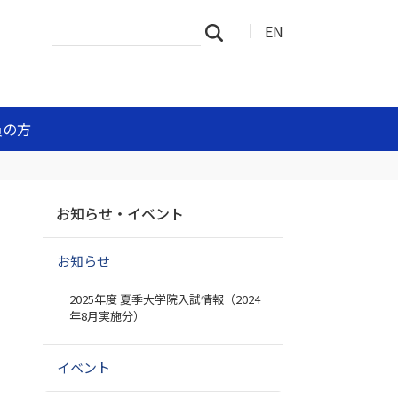
サ
詳
EN
検索
イ
細
ト
検
を
索
検
索
員の方
ナ
お知らせ・イベント
ビ
ゲ
お知らせ
ー
シ
2025年度 夏季大学院入試情報（2024
ョ
年8月実施分）
ン
イベント