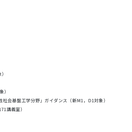
）
象）
対象）
持続性社会基盤工学分野」ガイダンス（新M1，D1対象）
171講義室）