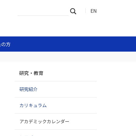
サ
詳
EN
検索
イ
細
ト
検
を
索
検
索
員の方
ナ
研究・教育
ビ
ゲ
研究紹介
ー
シ
ョ
カリキュラム
ン
アカデミックカレンダー